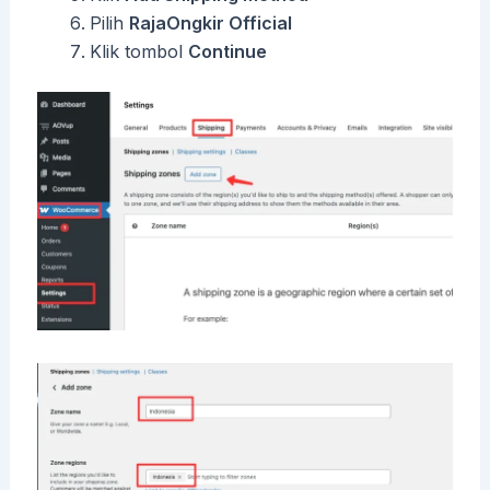
Pilih
RajaOngkir Official
Klik tombol
Continue