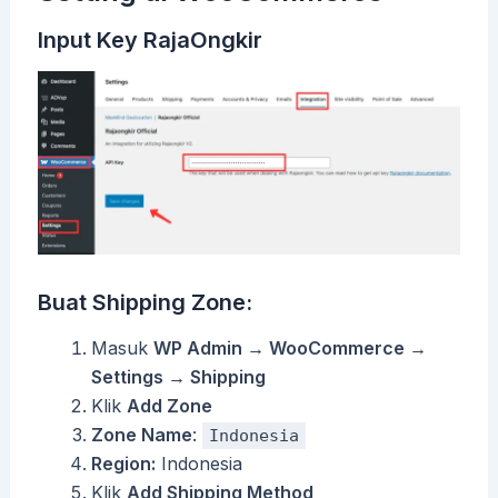
Input Key RajaOngkir
Buat Shipping Zone:
Masuk
WP Admin → WooCommerce →
Settings → Shipping
Klik
Add Zone
Zone Name
:
Indonesia
Region:
Indonesia
Klik
Add Shipping Method