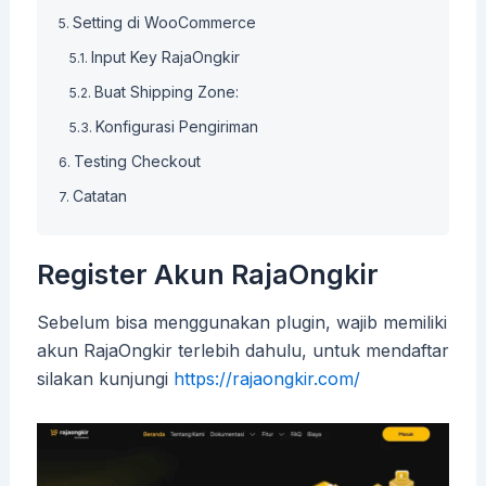
Setting di WooCommerce
Input Key RajaOngkir
Buat Shipping Zone:
Konfigurasi Pengiriman
Testing Checkout
Catatan
Register Akun RajaOngkir
Sebelum bisa menggunakan plugin, wajib memiliki
akun RajaOngkir terlebih dahulu, untuk mendaftar
silakan kunjungi
https://rajaongkir.com/