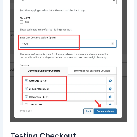
Testing Checkout