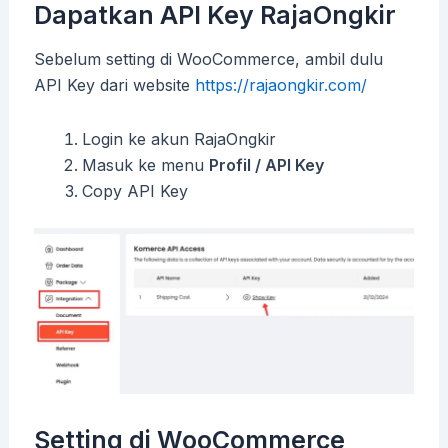
Dapatkan API Key RajaOngkir
Sebelum setting di WooCommerce, ambil dulu
API Key dari website
https://rajaongkir.com/
Login ke akun RajaOngkir
Masuk ke menu
Profil / API Key
Copy API Key
Setting di WooCommerce